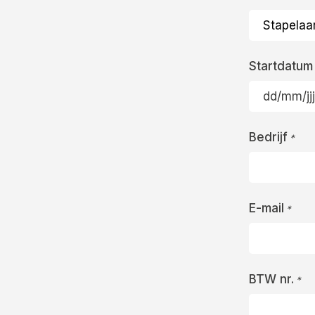
Startdatum
DD
slash
Bedrijf
MM
*
slash
JJJJ
E-mail
*
BTW nr.
*