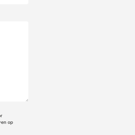
or
ven op