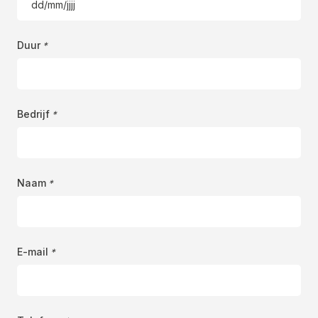
DD
slash
MM
Duur
*
slash
JJJJ
Bedrijf
*
Naam
*
E-mail
*