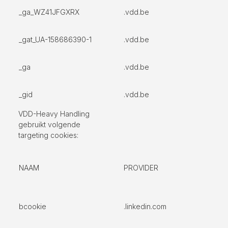
_ga_WZ41JFGXRX
.vdd.be
_gat_UA-158686390-1
.vdd.be
_ga
.vdd.be
_gid
.vdd.be
VDD-Heavy Handling
gebruikt volgende
targeting cookies:
NAAM
PROVIDER
bcookie
.linkedin.com