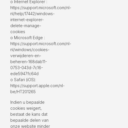
o Internet Explorer :
https://support.microsoft.com/nl-
nl/help/17442/windows-
internet-explorer-
delete-manage-
cookies
o Microsoft Edge :
https://support.microsoft.com/nl-
nl/windows/cookies-
verwijderen-en-
beheren-168dab11-
0753-043d-7c16-
ede5947fc64d
o Safari (iOS):
https://support.apple.com/nl-
be/HT201265
Indien u bepaalde
cookies weigert,
bestaat de kans dat
bepaalde delen van
onze website minder