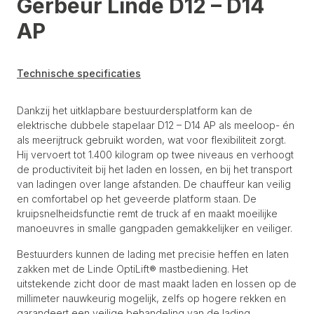
Gerbeur Linde D12 – D14
AP
Technische specificaties
Dankzij het uitklapbare bestuurdersplatform kan de
elektrische dubbele stapelaar D12 – D14 AP als meeloop- én
als meerijtruck gebruikt worden, wat voor flexibiliteit zorgt.
Hij vervoert tot 1.400 kilogram op twee niveaus en verhoogt
de productiviteit bij het laden en lossen, en bij het transport
van ladingen over lange afstanden. De chauffeur kan veilig
en comfortabel op het geveerde platform staan. De
kruipsnelheidsfunctie remt de truck af en maakt moeilijke
manoeuvres in smalle gangpaden gemakkelijker en veiliger.
Bestuurders kunnen de lading met precisie heffen en laten
zakken met de Linde OptiLift® mastbediening. Het
uitstekende zicht door de mast maakt laden en lossen op de
millimeter nauwkeurig mogelijk, zelfs op hogere rekken en
garandeert een veilige behandeling van de lading.