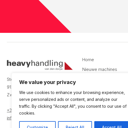
Home
Nieuwe machines
Machines op voorraad
Steenlandlaan - Haven 1112
We value your privacy
9130 Beveren - Kruibeke -
Huren
We use cookies to enhance your browsing experience,
Zwijndrecht
Diensten
serve personalized ads or content, and analyze our
traffic. By clicking "Accept All", you consent to our use of
Jobs
+32 (3) 210 00 40
cookies.
info@heavyhandling.be
Customize
Reject All
Accept All