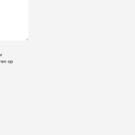
or
ven op